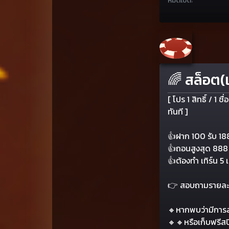
หมดเขต:
🌈 สล็อต(
[ โปร 1 สิทธิ์ / 1
ทันที ]
👍ฝาก 100 รับ 1
👍ถอนสูงสุด 888
👍ต้องทำ เทิร์น 5 
👉 สอบถามรายละเอ
🔸หากพบว่ามีการส
🔸🔸หรือเก็บฟรีสป