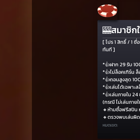
🎰สมาชิกใ
[ โปร 1 สิทธิ์ / 1
ทันที ]
*👍ฝาก 29 รับ 1
*👍ไม่ล็อคเทิร์น
*👍ถอนสูงสุด 10
*👍เล่นได้เฉพาะสล
*👍เล่นภายใน 24 ชั
(กรณี ไม่เล่นภายใ
🔸ห้ามซื้อฟรีสปิน
🔸ตรวจพบเล่นผิด
หมดเขต: