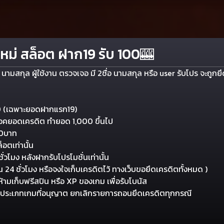
หม่ สล็อต ฝาก19 รับ 100🎰
 ชื่อ นามสกุล ผู้ใช้งาน ตรวจเจอ มี 2ชื่อ นามสกุล หรือ user รับโปร จะถูก
00 (เฉพาะยอดฝากแรก19)
 ล็อคยอดเครดิต ทำยอด 1,000 ขึ้นไป
00บาท
็อตเท่านั้น
่วโมง หลังฝากรับโปรโมชั่นเท่านั้น
น 24 ชั่วโมง หรือจงใจเก็บเครดิตไว้ ทางเว็บขอยึดเครดิตทั้งหมด )
 ห้ามเก็บฟรีสปิน หรือ XP ของเกม เพื่อรับโบนัส
ประเภทเกมที่อนุญาต ยกเลิกรายการถอนยึดเครดิตทุกกรณี