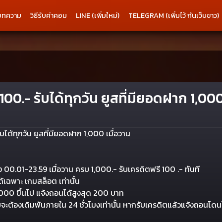
บทความ
วิธีรับค่าคอม
LINE (เพิ่มใหม่)
TELEGRAM (เพิ่มไว้ กันเว็บขาว)
าวสาร
ไม่รับข่าวสาร
100.- รับได้ทุกวัน ยูสที่มียอดฝาก 1,00
บได้ทุกวัน ยูสที่มียอดฝาก 1,000 เมื่อวาน
ัง 00.01-23.59 เมื่อวาน ครบ 1,000.- รับเครดิตฟรี 100 .- ทันที
ด้เฉพาะ เกมสล็อต เท่านั้น
,000 ขึ้นไป แจ้งถอนได้สูงสุด 200 บาท
รับจะต้องเดิมพันภายใน 24 ชั่วโมงเท่านั้น หากรับเครดิตแล้วแจ้งถอนโดน