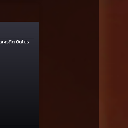
ยึดเครดิต ยึดโปร