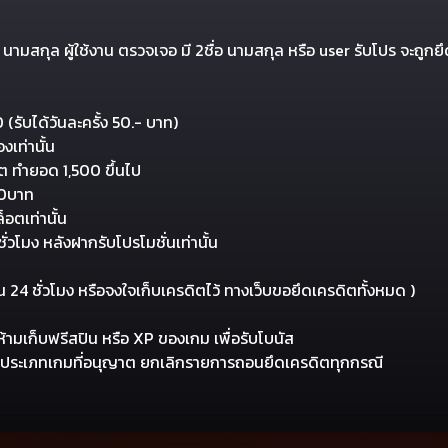
 ชื่อ นามสกุล ผู้ใช้งาน ตรวจเจอ มี 2ชื่อ นามสกุล หรือ user รับโปร จะถูก
(รับได้วันละครั้ง 50.- บาท)
งเท่านั้น
 ทำยอด 1,500 ขึ้นไป
00บาท
็อตเท่านั้น
่วโมง หลังฝากรับโปรโมชั่นเท่านั้น
น 24 ชั่วโมง หรือจงใจเก็บเครดิตไว้ ทางเว็บขอยึดเครดิตทั้งหมด )
 ห้ามเก็บฟรีสปิน หรือ XP ของเกม เพื่อรับโบนัส
ประเภทเกมที่อนุญาต ยกเลิกรายการถอนยึดเครดิตทุกกรณี