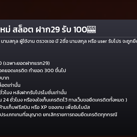
หม่ สล็อต ฝาก29 รับ 100🎰
 ชื่อ นามสกุล ผู้ใช้งาน ตรวจเจอ มี 2ชื่อ นามสกุล หรือ user รับโปร จะถูก
00 (เฉพาะยอดฝากแรก29)
 ล็อคยอดเครดิต ทำยอด 300 ขึ้นไป
0บาท
็อตเท่านั้น
่วโมง หลังฝากรับโปรโมชั่นเท่านั้น
น 24 ชั่วโมง หรือจงใจเก็บเครดิตไว้ ทางเว็บขอยึดเครดิตทั้งหมด )
 ห้ามเก็บฟรีสปิน หรือ XP ของเกม เพื่อรับโบนัส
ประเภทเกมที่อนุญาต ยกเลิกรายการถอนยึดเครดิตทุกกรณี