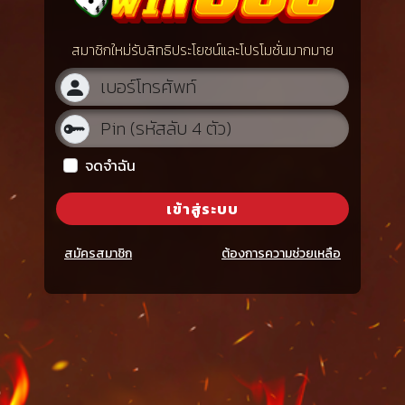
สมาชิกใหม่รับสิทธิประโยชน์และโปรโมชั่นมากมาย
จดจำฉัน
เข้าสู่ระบบ
สมัครสมาชิก
ต้องการความช่วยเหลือ