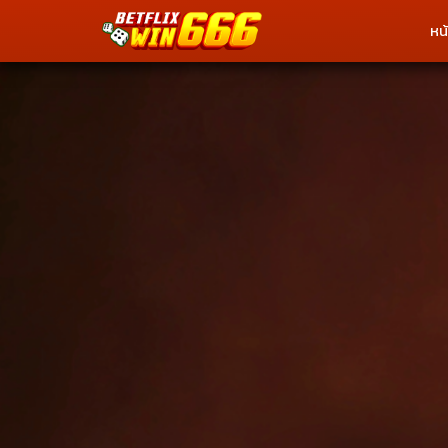
" />
หน
รับข่